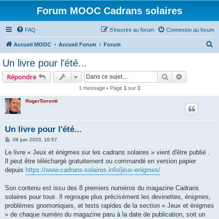
Forum MOOC Cadrans solaires
FAQ
S’inscrire au forum
Connexion au forum
R
Accueil MOOC
Accueil Forum
Forum
e
Un livre pour l'été...
c
Rechercher
Recherche 
Répondre
h
1 message • Page
1
sur
1
e
RogerTorrenti
r
c
h
Un livre pour l'été...
e
M
08 juin 2023, 10:57
e
r
s
Le livre « Jeux et énigmes sur les cadrans solaires » vient d'être publié .
s
Il peut être téléchargé gratuitement ou commandé en version papier
a
g
depuis
https://www.cadrans-solaires.info/jeux-enigmes/
e
Son contenu est issu des 8 premiers numéros du magazine Cadrans
solaires pour tous. Il regroupe plus précisément les devinettes, énigmes,
problèmes gnomoniques, et tests rapides de la section « Jeux et énigmes
» de chaque numéro du magazine paru à la date de publication, soit un