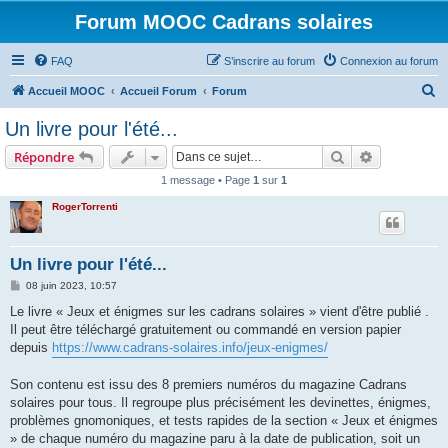
Forum MOOC Cadrans solaires
FAQ
S’inscrire au forum
Connexion au forum
R
Accueil MOOC
Accueil Forum
Forum
e
Un livre pour l'été...
c
Rechercher
Recherche 
Répondre
h
1 message • Page
1
sur
1
e
RogerTorrenti
r
c
h
Un livre pour l'été...
e
M
08 juin 2023, 10:57
e
r
s
Le livre « Jeux et énigmes sur les cadrans solaires » vient d'être publié .
s
Il peut être téléchargé gratuitement ou commandé en version papier
a
g
depuis
https://www.cadrans-solaires.info/jeux-enigmes/
e
Son contenu est issu des 8 premiers numéros du magazine Cadrans
solaires pour tous. Il regroupe plus précisément les devinettes, énigmes,
problèmes gnomoniques, et tests rapides de la section « Jeux et énigmes
» de chaque numéro du magazine paru à la date de publication, soit un