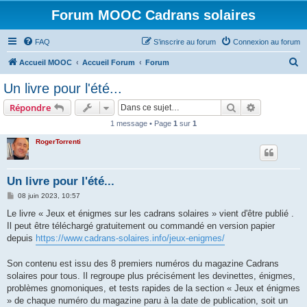
Forum MOOC Cadrans solaires
FAQ
S’inscrire au forum
Connexion au forum
R
Accueil MOOC
Accueil Forum
Forum
e
Un livre pour l'été...
c
Rechercher
Recherche 
Répondre
h
1 message • Page
1
sur
1
e
RogerTorrenti
r
c
h
Un livre pour l'été...
e
M
08 juin 2023, 10:57
e
r
s
Le livre « Jeux et énigmes sur les cadrans solaires » vient d'être publié .
s
Il peut être téléchargé gratuitement ou commandé en version papier
a
g
depuis
https://www.cadrans-solaires.info/jeux-enigmes/
e
Son contenu est issu des 8 premiers numéros du magazine Cadrans
solaires pour tous. Il regroupe plus précisément les devinettes, énigmes,
problèmes gnomoniques, et tests rapides de la section « Jeux et énigmes
» de chaque numéro du magazine paru à la date de publication, soit un