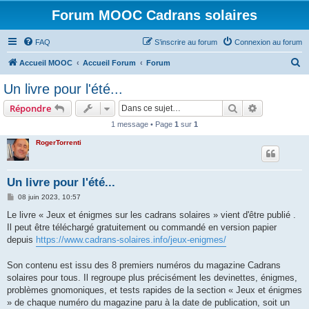
Forum MOOC Cadrans solaires
FAQ
S’inscrire au forum
Connexion au forum
R
Accueil MOOC
Accueil Forum
Forum
e
Un livre pour l'été...
c
Rechercher
Recherche 
Répondre
h
1 message • Page
1
sur
1
e
RogerTorrenti
r
c
h
Un livre pour l'été...
e
M
08 juin 2023, 10:57
e
r
s
Le livre « Jeux et énigmes sur les cadrans solaires » vient d'être publié .
s
Il peut être téléchargé gratuitement ou commandé en version papier
a
g
depuis
https://www.cadrans-solaires.info/jeux-enigmes/
e
Son contenu est issu des 8 premiers numéros du magazine Cadrans
solaires pour tous. Il regroupe plus précisément les devinettes, énigmes,
problèmes gnomoniques, et tests rapides de la section « Jeux et énigmes
» de chaque numéro du magazine paru à la date de publication, soit un