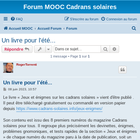
Forum MOOC Cadrans solaires
FAQ
S’inscrire au forum
Connexion au forum
R
Accueil MOOC
Accueil Forum
Forum
e
Un livre pour l'été...
c
Rechercher
Recherche 
Répondre
h
1 message • Page
1
sur
1
e
RogerTorrenti
r
c
h
Un livre pour l'été...
e
M
08 juin 2023, 10:57
e
r
s
Le livre « Jeux et énigmes sur les cadrans solaires » vient d'être publié .
s
Il peut être téléchargé gratuitement ou commandé en version papier
a
g
depuis
https://www.cadrans-solaires.info/jeux-enigmes/
e
Son contenu est issu des 8 premiers numéros du magazine Cadrans
solaires pour tous. Il regroupe plus précisément les devinettes, énigmes,
problèmes gnomoniques, et tests rapides de la section « Jeux et énigmes
» de chaque numéro du magazine paru à la date de publication, soit un