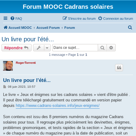
Forum MOOC Cadrans solaires
FAQ
S’inscrire au forum
Connexion au forum
R
Accueil MOOC
Accueil Forum
Forum
e
Un livre pour l'été...
c
Rechercher
Recherche 
Répondre
h
1 message • Page
1
sur
1
e
RogerTorrenti
r
c
h
Un livre pour l'été...
e
M
08 juin 2023, 10:57
e
r
s
Le livre « Jeux et énigmes sur les cadrans solaires » vient d'être publié .
s
Il peut être téléchargé gratuitement ou commandé en version papier
a
g
depuis
https://www.cadrans-solaires.info/jeux-enigmes/
e
Son contenu est issu des 8 premiers numéros du magazine Cadrans
solaires pour tous. Il regroupe plus précisément les devinettes, énigmes,
problèmes gnomoniques, et tests rapides de la section « Jeux et énigmes
» de chaque numéro du magazine paru à la date de publication, soit un