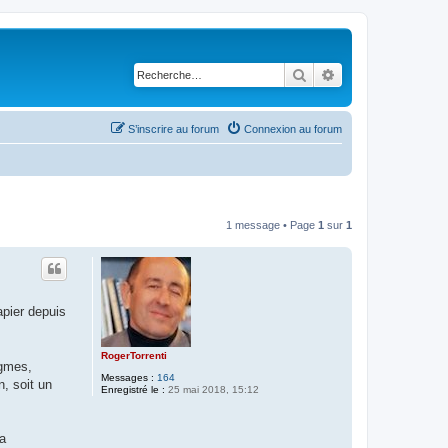
Rechercher
Recherche avancé
S’inscrire au forum
Connexion au forum
1 message • Page
1
sur
1
apier depuis
RogerTorrenti
igmes,
Messages :
164
, soit un
Enregistré le :
25 mai 2018, 15:12
la