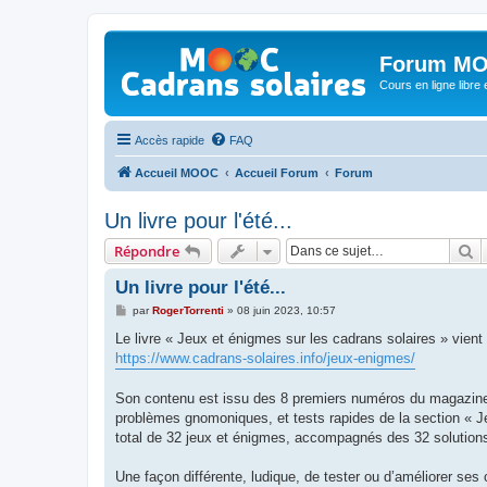
Forum MO
Cours en ligne libre e
Accès rapide
FAQ
Accueil MOOC
Accueil Forum
Forum
Un livre pour l'été...
R
Répondre
Un livre pour l'été...
M
par
RogerTorrenti
»
08 juin 2023, 10:57
e
s
Le livre « Jeux et énigmes sur les cadrans solaires » vient
s
https://www.cadrans-solaires.info/jeux-enigmes/
a
g
e
Son contenu est issu des 8 premiers numéros du magazine C
problèmes gnomoniques, et tests rapides de la section « J
total de 32 jeux et énigmes, accompagnés des 32 solution
Une façon différente, ludique, de tester ou d’améliorer ses 