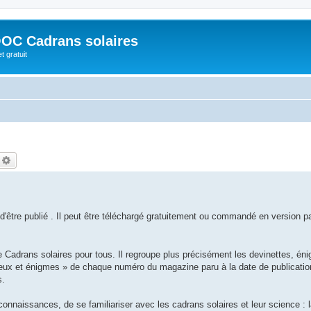
OC Cadrans solaires
t gratuit
echercher
Recherche avancée
 d'être publié . Il peut être téléchargé gratuitement ou commandé en version p
adrans solaires pour tous. Il regroupe plus précisément les devinettes, én
eux et énigmes » de chaque numéro du magazine paru à la date de publication
s.
connaissances, de se familiariser avec les cadrans solaires et leur science : 