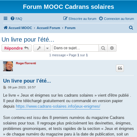
Forum MOOC Cadrans solaires
FAQ
S’inscrire au forum
Connexion au forum
R
Accueil MOOC
Accueil Forum
Forum
e
Un livre pour l'été...
c
Rechercher
Recherche 
Répondre
h
1 message • Page
1
sur
1
e
RogerTorrenti
r
c
h
Un livre pour l'été...
e
M
08 juin 2023, 10:57
e
r
s
Le livre « Jeux et énigmes sur les cadrans solaires » vient d'être publié .
s
Il peut être téléchargé gratuitement ou commandé en version papier
a
g
depuis
https://www.cadrans-solaires.info/jeux-enigmes/
e
Son contenu est issu des 8 premiers numéros du magazine Cadrans
solaires pour tous. Il regroupe plus précisément les devinettes, énigmes,
problèmes gnomoniques, et tests rapides de la section « Jeux et énigmes
» de chaque numéro du magazine paru à la date de publication, soit un