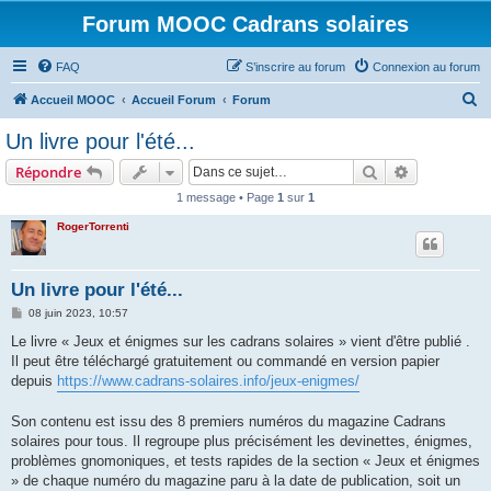
Forum MOOC Cadrans solaires
FAQ
S’inscrire au forum
Connexion au forum
R
Accueil MOOC
Accueil Forum
Forum
e
Un livre pour l'été...
c
Rechercher
Recherche 
Répondre
h
1 message • Page
1
sur
1
e
RogerTorrenti
r
c
h
Un livre pour l'été...
e
M
08 juin 2023, 10:57
e
r
s
Le livre « Jeux et énigmes sur les cadrans solaires » vient d'être publié .
s
Il peut être téléchargé gratuitement ou commandé en version papier
a
g
depuis
https://www.cadrans-solaires.info/jeux-enigmes/
e
Son contenu est issu des 8 premiers numéros du magazine Cadrans
solaires pour tous. Il regroupe plus précisément les devinettes, énigmes,
problèmes gnomoniques, et tests rapides de la section « Jeux et énigmes
» de chaque numéro du magazine paru à la date de publication, soit un