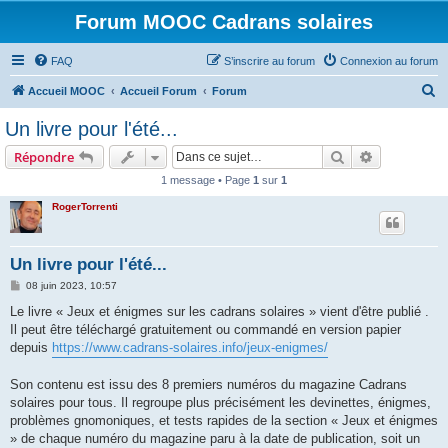
Forum MOOC Cadrans solaires
FAQ
S’inscrire au forum
Connexion au forum
R
Accueil MOOC
Accueil Forum
Forum
e
Un livre pour l'été...
c
Rechercher
Recherche 
Répondre
h
1 message • Page
1
sur
1
e
RogerTorrenti
r
c
h
Un livre pour l'été...
e
M
08 juin 2023, 10:57
e
r
s
Le livre « Jeux et énigmes sur les cadrans solaires » vient d'être publié .
s
Il peut être téléchargé gratuitement ou commandé en version papier
a
g
depuis
https://www.cadrans-solaires.info/jeux-enigmes/
e
Son contenu est issu des 8 premiers numéros du magazine Cadrans
solaires pour tous. Il regroupe plus précisément les devinettes, énigmes,
problèmes gnomoniques, et tests rapides de la section « Jeux et énigmes
» de chaque numéro du magazine paru à la date de publication, soit un