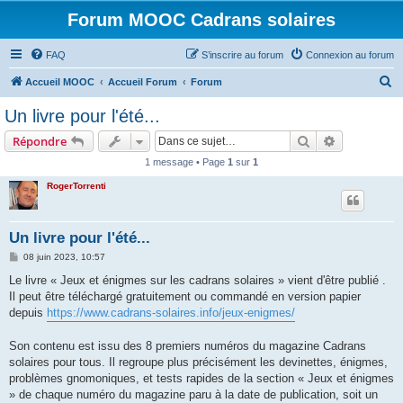
Forum MOOC Cadrans solaires
FAQ
S’inscrire au forum
Connexion au forum
R
Accueil MOOC
Accueil Forum
Forum
e
Un livre pour l'été...
c
Rechercher
Recherche 
Répondre
h
1 message • Page
1
sur
1
e
RogerTorrenti
r
c
h
Un livre pour l'été...
e
M
08 juin 2023, 10:57
e
r
s
Le livre « Jeux et énigmes sur les cadrans solaires » vient d'être publié .
s
Il peut être téléchargé gratuitement ou commandé en version papier
a
g
depuis
https://www.cadrans-solaires.info/jeux-enigmes/
e
Son contenu est issu des 8 premiers numéros du magazine Cadrans
solaires pour tous. Il regroupe plus précisément les devinettes, énigmes,
problèmes gnomoniques, et tests rapides de la section « Jeux et énigmes
» de chaque numéro du magazine paru à la date de publication, soit un