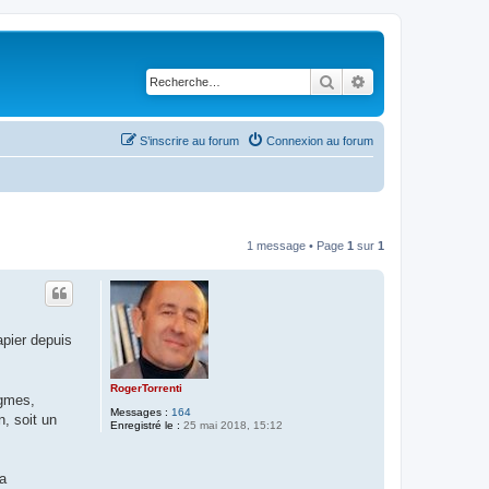
Rechercher
Recherche avancé
S’inscrire au forum
Connexion au forum
1 message • Page
1
sur
1
apier depuis
RogerTorrenti
igmes,
Messages :
164
, soit un
Enregistré le :
25 mai 2018, 15:12
la