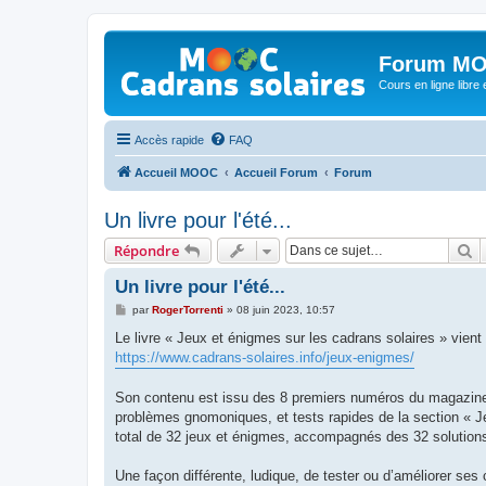
Forum MO
Cours en ligne libre e
Accès rapide
FAQ
Accueil MOOC
Accueil Forum
Forum
Un livre pour l'été...
R
Répondre
Un livre pour l'été...
M
par
RogerTorrenti
»
08 juin 2023, 10:57
e
s
Le livre « Jeux et énigmes sur les cadrans solaires » vient
s
https://www.cadrans-solaires.info/jeux-enigmes/
a
g
e
Son contenu est issu des 8 premiers numéros du magazine C
problèmes gnomoniques, et tests rapides de la section « J
total de 32 jeux et énigmes, accompagnés des 32 solution
Une façon différente, ludique, de tester ou d’améliorer ses 