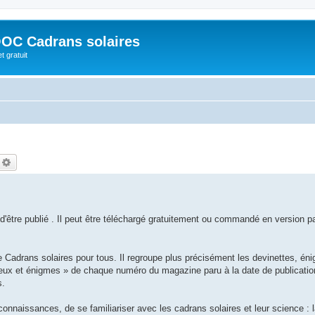
OC Cadrans solaires
t gratuit
echercher
Recherche avancée
 d'être publié . Il peut être téléchargé gratuitement ou commandé en version p
adrans solaires pour tous. Il regroupe plus précisément les devinettes, én
eux et énigmes » de chaque numéro du magazine paru à la date de publication
s.
connaissances, de se familiariser avec les cadrans solaires et leur science : 