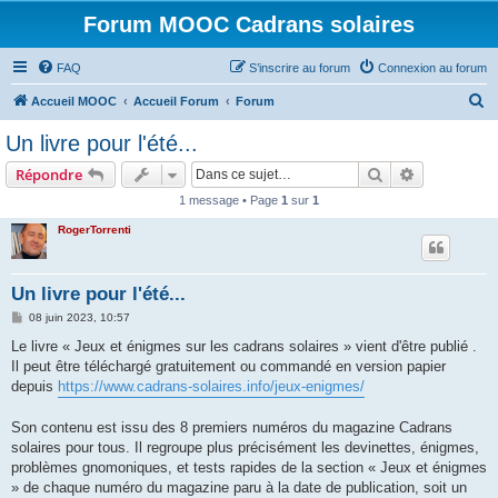
Forum MOOC Cadrans solaires
FAQ
S’inscrire au forum
Connexion au forum
R
Accueil MOOC
Accueil Forum
Forum
e
Un livre pour l'été...
c
Rechercher
Recherche 
Répondre
h
1 message • Page
1
sur
1
e
RogerTorrenti
r
c
h
Un livre pour l'été...
e
M
08 juin 2023, 10:57
e
r
s
Le livre « Jeux et énigmes sur les cadrans solaires » vient d'être publié .
s
Il peut être téléchargé gratuitement ou commandé en version papier
a
g
depuis
https://www.cadrans-solaires.info/jeux-enigmes/
e
Son contenu est issu des 8 premiers numéros du magazine Cadrans
solaires pour tous. Il regroupe plus précisément les devinettes, énigmes,
problèmes gnomoniques, et tests rapides de la section « Jeux et énigmes
» de chaque numéro du magazine paru à la date de publication, soit un