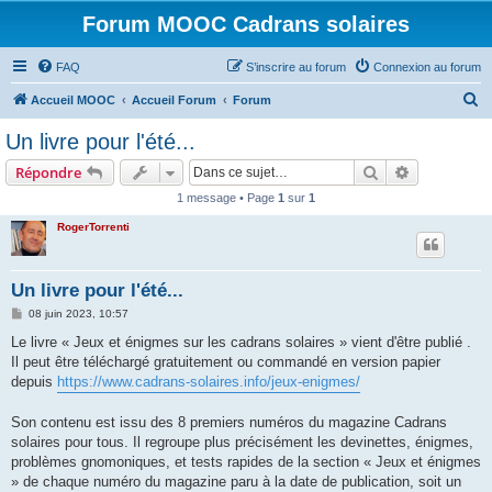
Forum MOOC Cadrans solaires
FAQ
S’inscrire au forum
Connexion au forum
R
Accueil MOOC
Accueil Forum
Forum
e
Un livre pour l'été...
c
Rechercher
Recherche 
Répondre
h
1 message • Page
1
sur
1
e
RogerTorrenti
r
c
h
Un livre pour l'été...
e
M
08 juin 2023, 10:57
e
r
s
Le livre « Jeux et énigmes sur les cadrans solaires » vient d'être publié .
s
Il peut être téléchargé gratuitement ou commandé en version papier
a
g
depuis
https://www.cadrans-solaires.info/jeux-enigmes/
e
Son contenu est issu des 8 premiers numéros du magazine Cadrans
solaires pour tous. Il regroupe plus précisément les devinettes, énigmes,
problèmes gnomoniques, et tests rapides de la section « Jeux et énigmes
» de chaque numéro du magazine paru à la date de publication, soit un