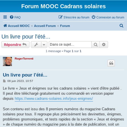
Forum MOOC Cadrans solaires
FAQ
S’inscrire au forum
Connexion au forum
R
Accueil MOOC
Accueil Forum
Forum
e
Un livre pour l'été...
c
Rechercher
Recherche 
Répondre
h
1 message • Page
1
sur
1
e
RogerTorrenti
r
c
h
Un livre pour l'été...
e
M
08 juin 2023, 10:57
e
r
s
Le livre « Jeux et énigmes sur les cadrans solaires » vient d'être publié .
s
Il peut être téléchargé gratuitement ou commandé en version papier
a
g
depuis
https://www.cadrans-solaires.info/jeux-enigmes/
e
Son contenu est issu des 8 premiers numéros du magazine Cadrans
solaires pour tous. Il regroupe plus précisément les devinettes, énigmes,
problèmes gnomoniques, et tests rapides de la section « Jeux et énigmes
» de chaque numéro du magazine paru à la date de publication, soit un