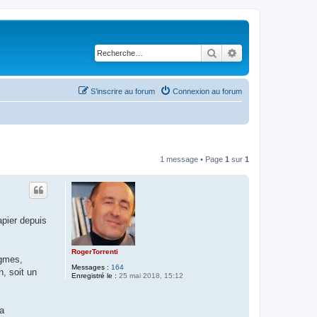
Rechercher
Recherche avancé
S’inscrire au forum
Connexion au forum
1 message • Page
1
sur
1
apier depuis
RogerTorrenti
igmes,
Messages :
164
, soit un
Enregistré le :
25 mai 2018, 15:12
la