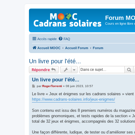
Forum MO
Cours en ligne libre e
Accès rapide
FAQ
Accueil MOOC
Accueil Forum
Forum
Un livre pour l'été...
R
Répondre
Un livre pour l'été...
M
par
RogerTorrenti
»
08 juin 2023, 10:57
e
s
Le livre « Jeux et énigmes sur les cadrans solaires » vient
s
https://www.cadrans-solaires.info/jeux-enigmes/
a
g
e
Son contenu est issu des 8 premiers numéros du magazine C
problèmes gnomoniques, et tests rapides de la section « J
total de 32 jeux et énigmes, accompagnés des 32 solution
Une façon différente, ludique, de tester ou d’améliorer ses 