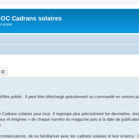
OC Cadrans solaires
t gratuit
echercher
Recherche avancée
 d'être publié . Il peut être téléchargé gratuitement ou commandé en version p
adrans solaires pour tous. Il regroupe plus précisément les devinettes, én
eux et énigmes » de chaque numéro du magazine paru à la date de publication
s.
connaissances, de se familiariser avec les cadrans solaires et leur science : 