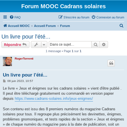
Forum MOOC Cadrans solaires
FAQ
S’inscrire au forum
Connexion au forum
R
Accueil MOOC
Accueil Forum
Forum
e
Un livre pour l'été...
c
Rechercher
Recherche 
Répondre
h
1 message • Page
1
sur
1
e
RogerTorrenti
r
c
h
Un livre pour l'été...
e
M
08 juin 2023, 10:57
e
r
s
Le livre « Jeux et énigmes sur les cadrans solaires » vient d'être publié .
s
Il peut être téléchargé gratuitement ou commandé en version papier
a
g
depuis
https://www.cadrans-solaires.info/jeux-enigmes/
e
Son contenu est issu des 8 premiers numéros du magazine Cadrans
solaires pour tous. Il regroupe plus précisément les devinettes, énigmes,
problèmes gnomoniques, et tests rapides de la section « Jeux et énigmes
» de chaque numéro du magazine paru à la date de publication, soit un