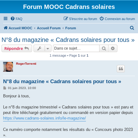
Forum MOOC Cadrans solaires
FAQ
S’inscrire au forum
Connexion au forum
R
Accueil MOOC
Accueil Forum
Forum
e
N°8 du magazine « Cadrans solaires pour tous »
c
Rechercher
Recherche 
Répondre
h
1 message • Page
1
sur
1
e
RogerTorrenti
r
c
h
N°8 du magazine « Cadrans solaires pour tous »
e
M
01 juin 2023, 10:00
e
r
s
Bonjour à tous,
s
a
g
Le n°8 du magazine trimestriel « Cadrans solaires pour tous » est paru et
e
peut être téléchargé gratuitement ou commandé en version papier depuis
https://www.cadrans-solaires.info/le-magazine/
Ce numéro comporte notamment les résultats du « Concours photo 2023
».