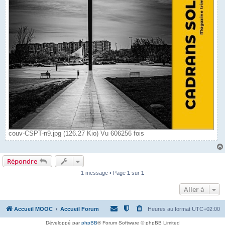
couv-CSPT-n9.jpg (126.27 Kio) Vu 606256 fois
Répondre
1 message • Page
1
sur
1
Aller à
Accueil MOOC
Accueil Forum
Heures au format
UTC+02:00
Développé par
phpBB
® Forum Software © phpBB Limited