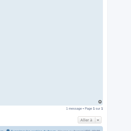
H
a
1 message • Page
1
sur
1
u
t
Aller à