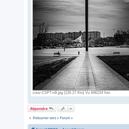
couv-CSPT-n9.jpg (126.27 Kio) Vu 606224 fois
Répondre
Retourner vers « Forum »