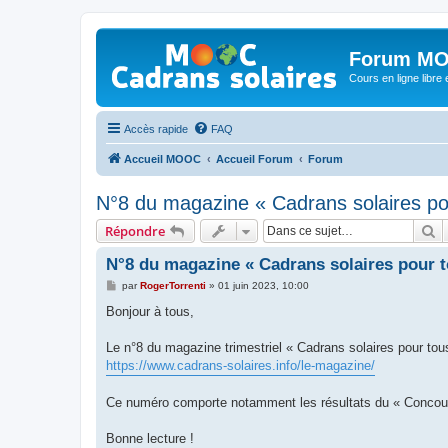
Forum MO
Cours en ligne libre e
Accès rapide
FAQ
Accueil MOOC
Accueil Forum
Forum
N°8 du magazine « Cadrans solaires po
R
Répondre
N°8 du magazine « Cadrans solaires pour t
M
par
RogerTorrenti
»
01 juin 2023, 10:00
e
s
Bonjour à tous,
s
a
g
Le n°8 du magazine trimestriel « Cadrans solaires pour tou
e
https://www.cadrans-solaires.info/le-magazine/
Ce numéro comporte notamment les résultats du « Concou
Bonne lecture !