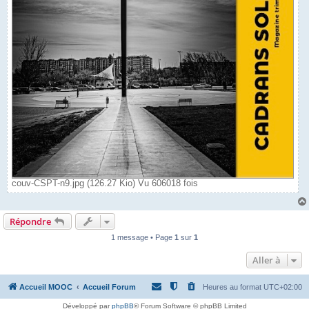
couv-CSPT-n9.jpg (126.27 Kio) Vu 606018 fois
Répondre
1 message • Page
1
sur
1
Aller à
Accueil MOOC
Accueil Forum
Heures au format
UTC+02:00
Développé par
phpBB
® Forum Software © phpBB Limited