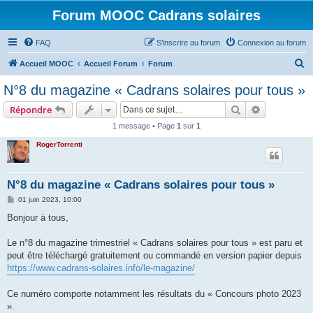
Forum MOOC Cadrans solaires
FAQ
S’inscrire au forum
Connexion au forum
R
Accueil MOOC
Accueil Forum
Forum
e
N°8 du magazine « Cadrans solaires pour tous »
c
Rechercher
Recherche 
Répondre
h
1 message • Page
1
sur
1
e
RogerTorrenti
r
c
h
N°8 du magazine « Cadrans solaires pour tous »
e
M
01 juin 2023, 10:00
e
r
s
Bonjour à tous,
s
a
g
Le n°8 du magazine trimestriel « Cadrans solaires pour tous » est paru et
e
peut être téléchargé gratuitement ou commandé en version papier depuis
https://www.cadrans-solaires.info/le-magazine/
Ce numéro comporte notamment les résultats du « Concours photo 2023
».