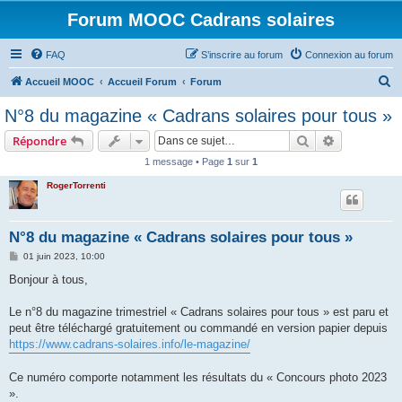
Forum MOOC Cadrans solaires
FAQ
S’inscrire au forum
Connexion au forum
R
Accueil MOOC
Accueil Forum
Forum
e
N°8 du magazine « Cadrans solaires pour tous »
c
Rechercher
Recherche 
Répondre
h
1 message • Page
1
sur
1
e
RogerTorrenti
r
c
h
N°8 du magazine « Cadrans solaires pour tous »
e
M
01 juin 2023, 10:00
e
r
s
Bonjour à tous,
s
a
g
Le n°8 du magazine trimestriel « Cadrans solaires pour tous » est paru et
e
peut être téléchargé gratuitement ou commandé en version papier depuis
https://www.cadrans-solaires.info/le-magazine/
Ce numéro comporte notamment les résultats du « Concours photo 2023
».