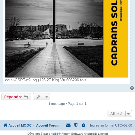
couv-CSPT-n9.jpg (126.27 Kio) Vu 606296 fois
Répondre
1 message • Page
1
sur
1
Aller à
Accueil MOOC
Accueil Forum
Heures au format
UTC+02:00
Développé par
phpBB
® Forum Software © phpBB Limited