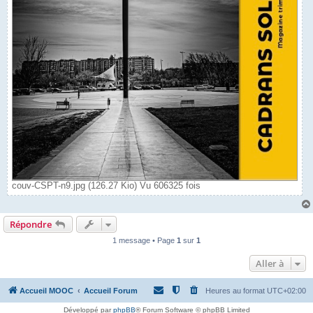
couv-CSPT-n9.jpg (126.27 Kio) Vu 606325 fois
Répondre
1 message • Page
1
sur
1
Aller à
Accueil MOOC
Accueil Forum
Heures au format
UTC+02:00
Développé par
phpBB
® Forum Software © phpBB Limited