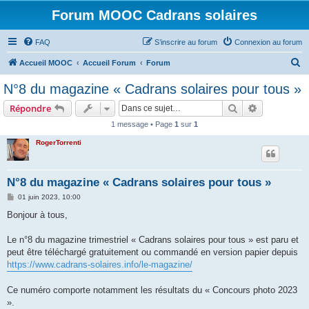
Forum MOOC Cadrans solaires
FAQ
S’inscrire au forum
Connexion au forum
R
Accueil MOOC
Accueil Forum
Forum
e
N°8 du magazine « Cadrans solaires pour tous »
c
Rechercher
Recherche 
Répondre
h
1 message • Page
1
sur
1
e
RogerTorrenti
r
c
h
N°8 du magazine « Cadrans solaires pour tous »
e
M
01 juin 2023, 10:00
e
r
s
Bonjour à tous,
s
a
g
Le n°8 du magazine trimestriel « Cadrans solaires pour tous » est paru et
e
peut être téléchargé gratuitement ou commandé en version papier depuis
https://www.cadrans-solaires.info/le-magazine/
Ce numéro comporte notamment les résultats du « Concours photo 2023
».