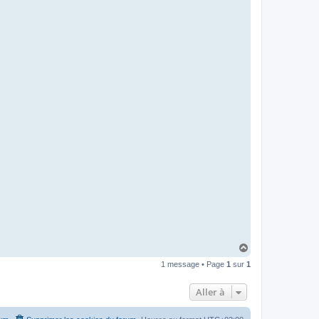
H
a
1 message • Page
1
sur
1
u
t
Aller à