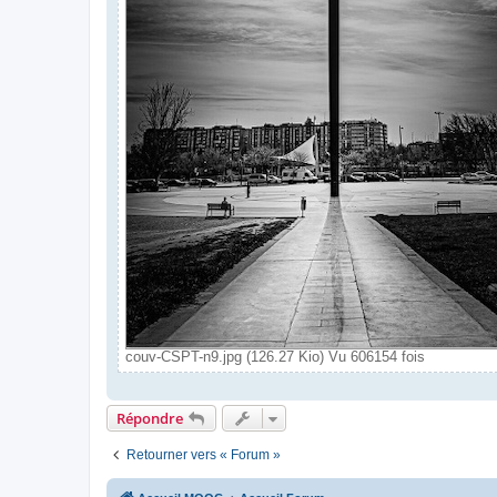
couv-CSPT-n9.jpg (126.27 Kio) Vu 606154 fois
Répondre
Retourner vers « Forum »