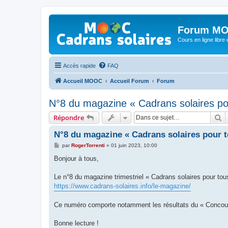
Forum MO
Cours en ligne libre e
Accès rapide
FAQ
Accueil MOOC
Accueil Forum
Forum
N°8 du magazine « Cadrans solaires po
R
Répondre
N°8 du magazine « Cadrans solaires pour t
M
par
RogerTorrenti
»
01 juin 2023, 10:00
e
s
Bonjour à tous,
s
a
g
Le n°8 du magazine trimestriel « Cadrans solaires pour tou
e
https://www.cadrans-solaires.info/le-magazine/
Ce numéro comporte notamment les résultats du « Concou
Bonne lecture !