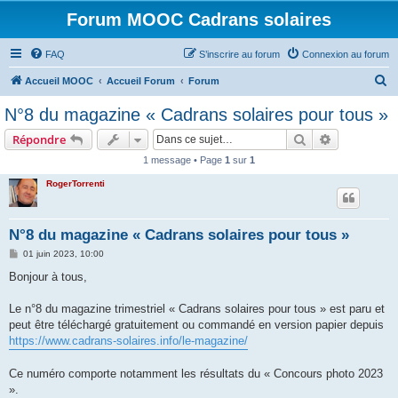
Forum MOOC Cadrans solaires
FAQ
S’inscrire au forum
Connexion au forum
R
Accueil MOOC
Accueil Forum
Forum
e
N°8 du magazine « Cadrans solaires pour tous »
c
Rechercher
Recherche 
Répondre
h
1 message • Page
1
sur
1
e
RogerTorrenti
r
c
h
N°8 du magazine « Cadrans solaires pour tous »
e
M
01 juin 2023, 10:00
e
r
s
Bonjour à tous,
s
a
g
Le n°8 du magazine trimestriel « Cadrans solaires pour tous » est paru et
e
peut être téléchargé gratuitement ou commandé en version papier depuis
https://www.cadrans-solaires.info/le-magazine/
Ce numéro comporte notamment les résultats du « Concours photo 2023
».