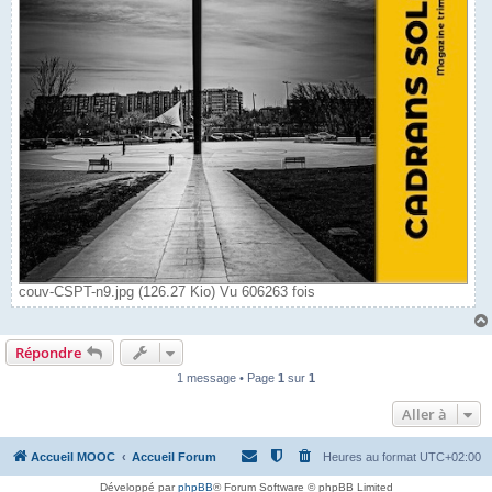
couv-CSPT-n9.jpg (126.27 Kio) Vu 606263 fois
Répondre
1 message • Page
1
sur
1
Aller à
Accueil MOOC
Accueil Forum
Heures au format
UTC+02:00
Développé par
phpBB
® Forum Software © phpBB Limited