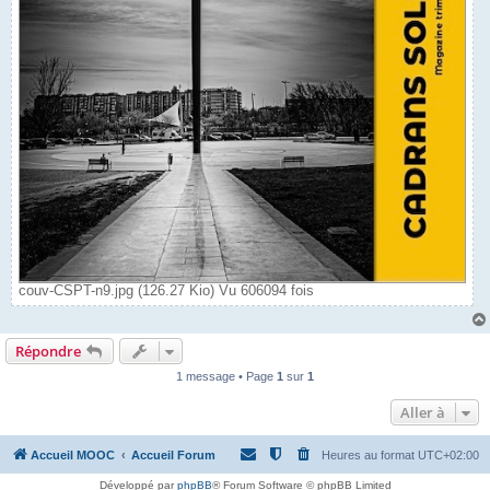
couv-CSPT-n9.jpg (126.27 Kio) Vu 606094 fois
Répondre
1 message • Page
1
sur
1
Aller à
Accueil MOOC
Accueil Forum
Heures au format
UTC+02:00
Développé par
phpBB
® Forum Software © phpBB Limited