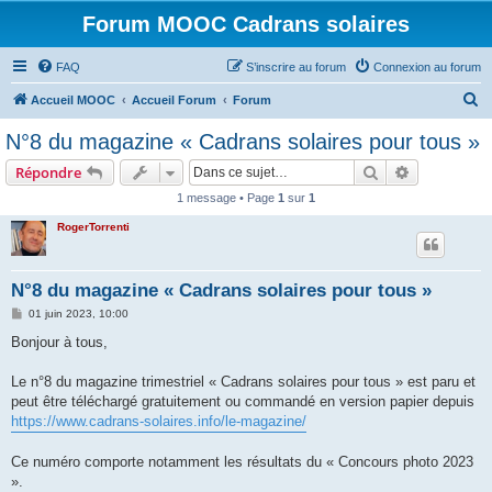
Forum MOOC Cadrans solaires
FAQ
S’inscrire au forum
Connexion au forum
R
Accueil MOOC
Accueil Forum
Forum
e
N°8 du magazine « Cadrans solaires pour tous »
c
Rechercher
Recherche 
Répondre
h
1 message • Page
1
sur
1
e
RogerTorrenti
r
c
h
N°8 du magazine « Cadrans solaires pour tous »
e
M
01 juin 2023, 10:00
e
r
s
Bonjour à tous,
s
a
g
Le n°8 du magazine trimestriel « Cadrans solaires pour tous » est paru et
e
peut être téléchargé gratuitement ou commandé en version papier depuis
https://www.cadrans-solaires.info/le-magazine/
Ce numéro comporte notamment les résultats du « Concours photo 2023
».