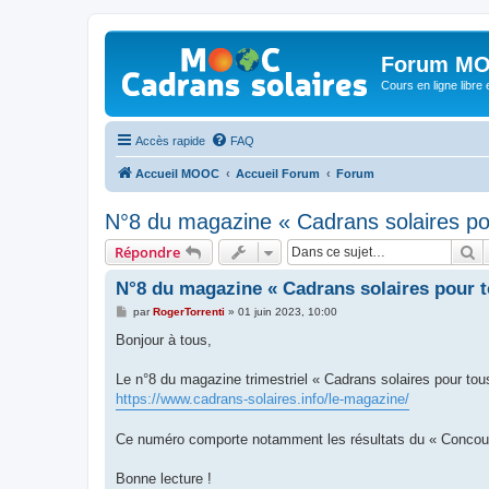
Forum MO
Cours en ligne libre e
Accès rapide
FAQ
Accueil MOOC
Accueil Forum
Forum
N°8 du magazine « Cadrans solaires po
R
Répondre
N°8 du magazine « Cadrans solaires pour t
M
par
RogerTorrenti
»
01 juin 2023, 10:00
e
s
Bonjour à tous,
s
a
g
Le n°8 du magazine trimestriel « Cadrans solaires pour tou
e
https://www.cadrans-solaires.info/le-magazine/
Ce numéro comporte notamment les résultats du « Concou
Bonne lecture !