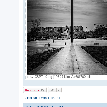
couv-CSPT-n9.jpg (126.27 Kio) Vu 606700 fois
Répondre
Retourner vers « Forum »