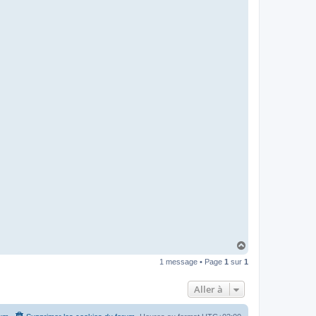
H
a
1 message • Page
1
sur
1
u
t
Aller à