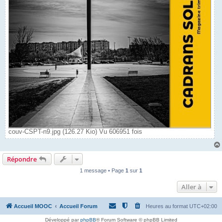
couv-CSPT-n9.jpg (126.27 Kio) Vu 606951 fois
Répondre
1 message • Page
1
sur
1
Aller à
Accueil MOOC
Accueil Forum
Heures au format
UTC+02:00
Développé par
phpBB
® Forum Software © phpBB Limited