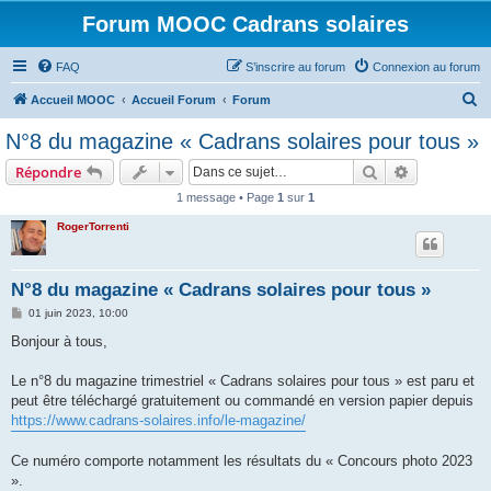
Forum MOOC Cadrans solaires
FAQ
S’inscrire au forum
Connexion au forum
R
Accueil MOOC
Accueil Forum
Forum
e
N°8 du magazine « Cadrans solaires pour tous »
c
Rechercher
Recherche 
Répondre
h
1 message • Page
1
sur
1
e
RogerTorrenti
r
c
h
N°8 du magazine « Cadrans solaires pour tous »
e
M
01 juin 2023, 10:00
e
r
s
Bonjour à tous,
s
a
g
Le n°8 du magazine trimestriel « Cadrans solaires pour tous » est paru et
e
peut être téléchargé gratuitement ou commandé en version papier depuis
https://www.cadrans-solaires.info/le-magazine/
Ce numéro comporte notamment les résultats du « Concours photo 2023
».