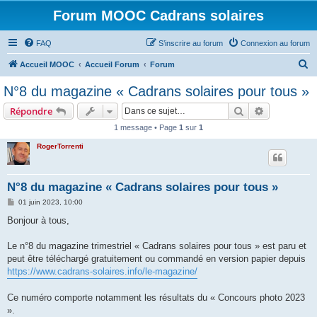
Forum MOOC Cadrans solaires
FAQ
S’inscrire au forum
Connexion au forum
R
Accueil MOOC
Accueil Forum
Forum
e
N°8 du magazine « Cadrans solaires pour tous »
c
Rechercher
Recherche 
Répondre
h
1 message • Page
1
sur
1
e
RogerTorrenti
r
c
h
N°8 du magazine « Cadrans solaires pour tous »
e
M
01 juin 2023, 10:00
e
r
s
Bonjour à tous,
s
a
g
Le n°8 du magazine trimestriel « Cadrans solaires pour tous » est paru et
e
peut être téléchargé gratuitement ou commandé en version papier depuis
https://www.cadrans-solaires.info/le-magazine/
Ce numéro comporte notamment les résultats du « Concours photo 2023
».