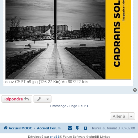
couv-CSPT-n9.jpg (126.27 Kio) Vu 607222 fois
Répondre
1 message • Page
1
sur
1
Aller à
Accueil MOOC
Accueil Forum
Heures au format
UTC+02:00
Développé par
phpBB
® Forum Software © phpBB Limited