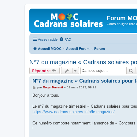
Forum MO
Cours en ligne libre e
Accès rapide
FAQ
Accueil MOOC
Accueil Forum
Forum
N°7 du magazine « Cadrans solaires po
R
Répondre
N°7 du magazine « Cadrans solaires pour t
M
par
RogerTorrenti
»
02 mars 2023, 09:21
e
s
Bonjour à tous,
s
a
g
Le n°7 du magazine trimestriel « Cadrans solaires pour tous
e
https://www.cadrans-solaires.info/le-magazine/
Ce numéro comporte notamment l’annonce du « Concours pho
!