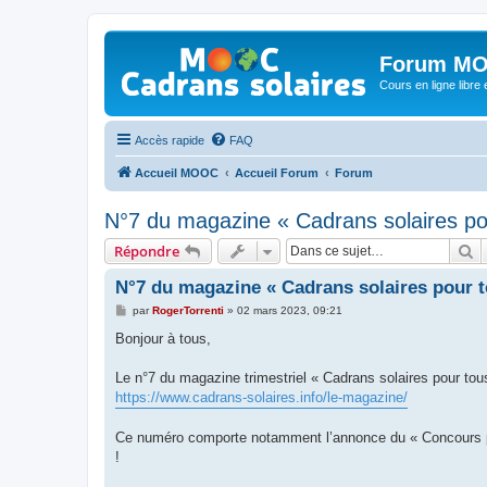
Forum MO
Cours en ligne libre e
Accès rapide
FAQ
Accueil MOOC
Accueil Forum
Forum
N°7 du magazine « Cadrans solaires po
R
Répondre
N°7 du magazine « Cadrans solaires pour t
M
par
RogerTorrenti
»
02 mars 2023, 09:21
e
s
Bonjour à tous,
s
a
g
Le n°7 du magazine trimestriel « Cadrans solaires pour tous
e
https://www.cadrans-solaires.info/le-magazine/
Ce numéro comporte notamment l’annonce du « Concours pho
!