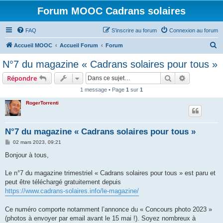
Forum MOOC Cadrans solaires
FAQ
S’inscrire au forum
Connexion au forum
R
Accueil MOOC
Accueil Forum
Forum
e
N°7 du magazine « Cadrans solaires pour tous »
c
Rechercher
Recherche 
Répondre
h
1 message • Page
1
sur
1
e
RogerTorrenti
r
c
h
N°7 du magazine « Cadrans solaires pour tous »
e
M
02 mars 2023, 09:21
e
r
s
Bonjour à tous,
s
a
g
Le n°7 du magazine trimestriel « Cadrans solaires pour tous » est paru et
e
peut être téléchargé gratuitement depuis
https://www.cadrans-solaires.info/le-magazine/
Ce numéro comporte notamment l’annonce du « Concours photo 2023 »
(photos à envoyer par email avant le 15 mai !). Soyez nombreux à