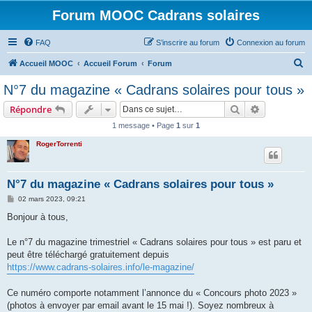
Forum MOOC Cadrans solaires
FAQ
S’inscrire au forum
Connexion au forum
R
Accueil MOOC
Accueil Forum
Forum
e
N°7 du magazine « Cadrans solaires pour tous »
c
Rechercher
Recherche 
Répondre
h
1 message • Page
1
sur
1
e
RogerTorrenti
r
c
h
N°7 du magazine « Cadrans solaires pour tous »
e
M
02 mars 2023, 09:21
e
r
s
Bonjour à tous,
s
a
g
Le n°7 du magazine trimestriel « Cadrans solaires pour tous » est paru et
e
peut être téléchargé gratuitement depuis
https://www.cadrans-solaires.info/le-magazine/
Ce numéro comporte notamment l’annonce du « Concours photo 2023 »
(photos à envoyer par email avant le 15 mai !). Soyez nombreux à