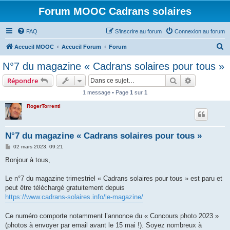
Forum MOOC Cadrans solaires
FAQ
S’inscrire au forum
Connexion au forum
R
Accueil MOOC
Accueil Forum
Forum
e
N°7 du magazine « Cadrans solaires pour tous »
c
Rechercher
Recherche 
Répondre
h
1 message • Page
1
sur
1
e
RogerTorrenti
r
c
h
N°7 du magazine « Cadrans solaires pour tous »
e
M
02 mars 2023, 09:21
e
r
s
Bonjour à tous,
s
a
g
Le n°7 du magazine trimestriel « Cadrans solaires pour tous » est paru et
e
peut être téléchargé gratuitement depuis
https://www.cadrans-solaires.info/le-magazine/
Ce numéro comporte notamment l’annonce du « Concours photo 2023 »
(photos à envoyer par email avant le 15 mai !). Soyez nombreux à