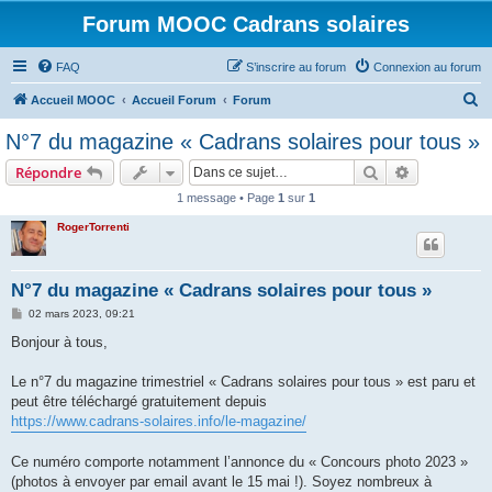
Forum MOOC Cadrans solaires
FAQ
S’inscrire au forum
Connexion au forum
R
Accueil MOOC
Accueil Forum
Forum
e
N°7 du magazine « Cadrans solaires pour tous »
c
Rechercher
Recherche 
Répondre
h
1 message • Page
1
sur
1
e
RogerTorrenti
r
c
h
N°7 du magazine « Cadrans solaires pour tous »
e
M
02 mars 2023, 09:21
e
r
s
Bonjour à tous,
s
a
g
Le n°7 du magazine trimestriel « Cadrans solaires pour tous » est paru et
e
peut être téléchargé gratuitement depuis
https://www.cadrans-solaires.info/le-magazine/
Ce numéro comporte notamment l’annonce du « Concours photo 2023 »
(photos à envoyer par email avant le 15 mai !). Soyez nombreux à