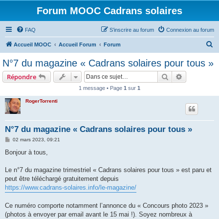
Forum MOOC Cadrans solaires
FAQ
S’inscrire au forum
Connexion au forum
R
Accueil MOOC
Accueil Forum
Forum
e
N°7 du magazine « Cadrans solaires pour tous »
c
Rechercher
Recherche 
Répondre
h
1 message • Page
1
sur
1
e
RogerTorrenti
r
c
h
N°7 du magazine « Cadrans solaires pour tous »
e
M
02 mars 2023, 09:21
e
r
s
Bonjour à tous,
s
a
g
Le n°7 du magazine trimestriel « Cadrans solaires pour tous » est paru et
e
peut être téléchargé gratuitement depuis
https://www.cadrans-solaires.info/le-magazine/
Ce numéro comporte notamment l’annonce du « Concours photo 2023 »
(photos à envoyer par email avant le 15 mai !). Soyez nombreux à