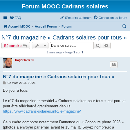
Forum MOOC Cadrans solaires
FAQ
S’inscrire au forum
Connexion au forum
R
Accueil MOOC
Accueil Forum
Forum
e
N°7 du magazine « Cadrans solaires pour tous »
c
Rechercher
Recherche 
Répondre
h
1 message • Page
1
sur
1
e
RogerTorrenti
r
c
h
N°7 du magazine « Cadrans solaires pour tous »
e
M
02 mars 2023, 09:21
e
r
s
Bonjour à tous,
s
a
g
Le n°7 du magazine trimestriel « Cadrans solaires pour tous » est paru et
e
peut être téléchargé gratuitement depuis
https://www.cadrans-solaires.info/le-magazine/
Ce numéro comporte notamment l’annonce du « Concours photo 2023 »
(photos à envoyer par email avant le 15 mai !). Soyez nombreux à