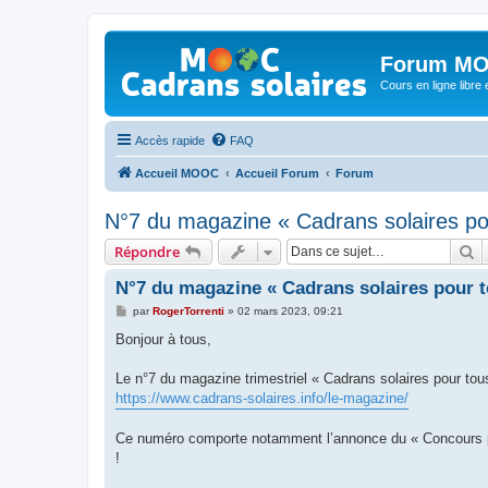
Forum MO
Cours en ligne libre e
Accès rapide
FAQ
Accueil MOOC
Accueil Forum
Forum
N°7 du magazine « Cadrans solaires po
R
Répondre
N°7 du magazine « Cadrans solaires pour t
M
par
RogerTorrenti
»
02 mars 2023, 09:21
e
s
Bonjour à tous,
s
a
g
Le n°7 du magazine trimestriel « Cadrans solaires pour tous
e
https://www.cadrans-solaires.info/le-magazine/
Ce numéro comporte notamment l’annonce du « Concours pho
!