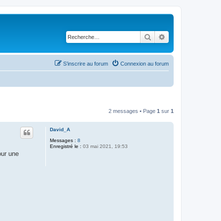
Rechercher
Recherche avancé
S’inscrire au forum
Connexion au forum
2 messages • Page
1
sur
1
David_A
Messages :
8
Enregistré le :
03 mai 2021, 19:53
our une