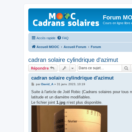
Forum MO
Cours en ligne libre e
Accès rapide
FAQ
Accueil MOOC
Accueil Forum
Forum
cadran solaire cylindrique d'azimut
R
Répondre
cadran solaire cylindrique d'azimut
M
par
David_A
»
31 janv. 2023, 10:19
e
s
Suite à l'article de Joël Robic (Cadrans solaires pour tous n
s
latitude et un diamètre modifiables.
a
g
Le fichier joint
1.jpg
n’est plus disponible.
e