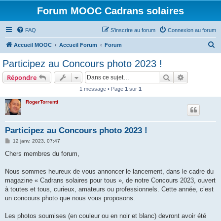
Forum MOOC Cadrans solaires
FAQ
S’inscrire au forum
Connexion au forum
R
Accueil MOOC
Accueil Forum
Forum
e
Participez au Concours photo 2023 !
c
Rechercher
Recherche 
Répondre
h
1 message • Page
1
sur
1
e
RogerTorrenti
r
c
h
Participez au Concours photo 2023 !
e
M
12 janv. 2023, 07:47
e
r
s
Chers membres du forum,
s
a
g
Nous sommes heureux de vous annoncer le lancement, dans le cadre du
e
magazine « Cadrans solaires pour tous », de notre Concours 2023, ouvert
à toutes et tous, curieux, amateurs ou professionnels. Cette année, c’est
un concours photo que nous vous proposons.
Les photos soumises (en couleur ou en noir et blanc) devront avoir été