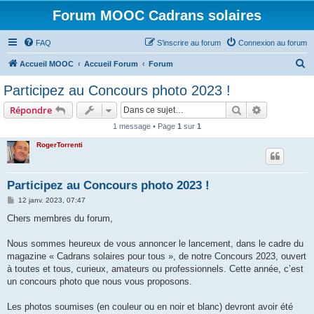
Forum MOOC Cadrans solaires
FAQ
S’inscrire au forum
Connexion au forum
R
Accueil MOOC
Accueil Forum
Forum
e
Participez au Concours photo 2023 !
c
Rechercher
Recherche 
Répondre
h
1 message • Page
1
sur
1
e
RogerTorrenti
r
c
h
Participez au Concours photo 2023 !
e
M
12 janv. 2023, 07:47
e
r
s
Chers membres du forum,
s
a
g
Nous sommes heureux de vous annoncer le lancement, dans le cadre du
e
magazine « Cadrans solaires pour tous », de notre Concours 2023, ouvert
à toutes et tous, curieux, amateurs ou professionnels. Cette année, c’est
un concours photo que nous vous proposons.
Les photos soumises (en couleur ou en noir et blanc) devront avoir été