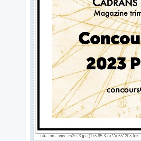
illustration-concours2023.jpg (178.85 Kio) Vu 551208 fois