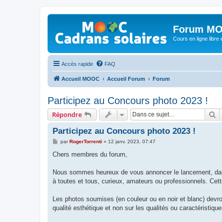
Forum MO
Cours en ligne libre e
Accès rapide
FAQ
Accueil MOOC
Accueil Forum
Forum
Participez au Concours photo 2023 !
R
Répondre
Participez au Concours photo 2023 !
M
par
RogerTorrenti
»
12 janv. 2023, 07:47
e
s
Chers membres du forum,
s
a
g
Nous sommes heureux de vous annoncer le lancement, dans
e
à toutes et tous, curieux, amateurs ou professionnels. Ce
Les photos soumises (en couleur ou en noir et blanc) devront
qualité esthétique et non sur les qualités ou caractéristiqu