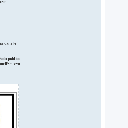
nir :
és dans le
hoto publiée
arallèle sera