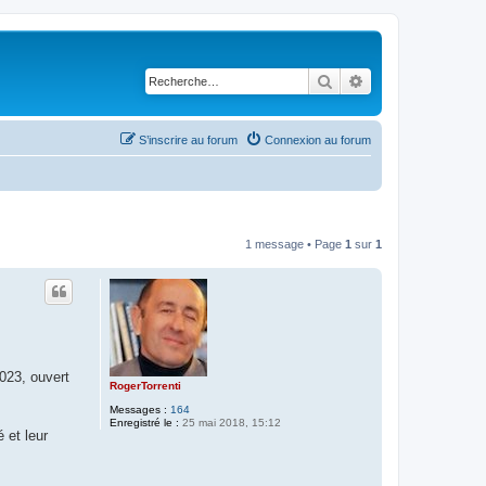
Rechercher
Recherche avancé
S’inscrire au forum
Connexion au forum
1 message • Page
1
sur
1
023, ouvert
RogerTorrenti
Messages :
164
Enregistré le :
25 mai 2018, 15:12
 et leur