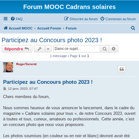
Forum MOOC Cadrans solaires
FAQ
S’inscrire au forum
Connexion au forum
R
Accueil MOOC
Accueil Forum
Forum
e
Participez au Concours photo 2023 !
c
Rechercher
Recherche 
Répondre
h
1 message • Page
1
sur
1
e
RogerTorrenti
r
c
h
Participez au Concours photo 2023 !
e
M
12 janv. 2023, 07:47
e
r
s
Chers membres du forum,
s
a
g
Nous sommes heureux de vous annoncer le lancement, dans le cadre du
e
magazine « Cadrans solaires pour tous », de notre Concours 2023, ouvert
à toutes et tous, curieux, amateurs ou professionnels. Cette année, c’est
un concours photo que nous vous proposons.
Les photos soumises (en couleur ou en noir et blanc) devront avoir été