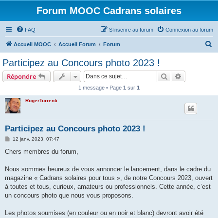
Forum MOOC Cadrans solaires
FAQ
S’inscrire au forum
Connexion au forum
R
Accueil MOOC
Accueil Forum
Forum
e
Participez au Concours photo 2023 !
c
Rechercher
Recherche 
Répondre
h
1 message • Page
1
sur
1
e
RogerTorrenti
r
c
h
Participez au Concours photo 2023 !
e
M
12 janv. 2023, 07:47
e
r
s
Chers membres du forum,
s
a
g
Nous sommes heureux de vous annoncer le lancement, dans le cadre du
e
magazine « Cadrans solaires pour tous », de notre Concours 2023, ouvert
à toutes et tous, curieux, amateurs ou professionnels. Cette année, c’est
un concours photo que nous vous proposons.
Les photos soumises (en couleur ou en noir et blanc) devront avoir été