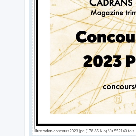
illustration-concours2023.jpg (178.85 Kio) Vu 552149 fois