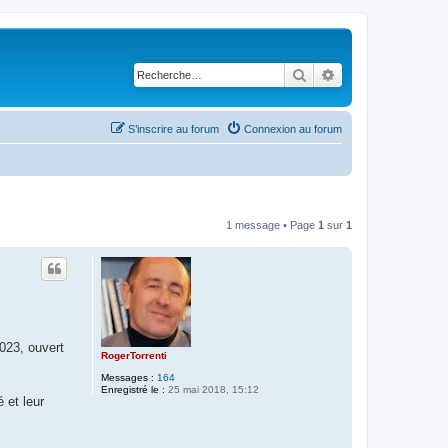
Rechercher
Recherche avancé
S’inscrire au forum
Connexion au forum
1 message • Page
1
sur
1
023, ouvert
RogerTorrenti
Messages :
164
Enregistré le :
25 mai 2018, 15:12
 et leur