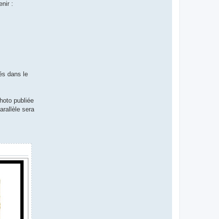
nir :
és dans le
hoto publiée
arallèle sera