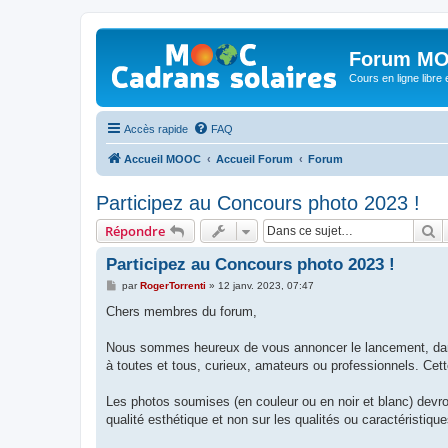
Forum MO
Cours en ligne libre e
Accès rapide
FAQ
Accueil MOOC
Accueil Forum
Forum
Participez au Concours photo 2023 !
R
Répondre
Participez au Concours photo 2023 !
M
par
RogerTorrenti
»
12 janv. 2023, 07:47
e
s
Chers membres du forum,
s
a
g
Nous sommes heureux de vous annoncer le lancement, dans
e
à toutes et tous, curieux, amateurs ou professionnels. Ce
Les photos soumises (en couleur ou en noir et blanc) devront
qualité esthétique et non sur les qualités ou caractéristiqu