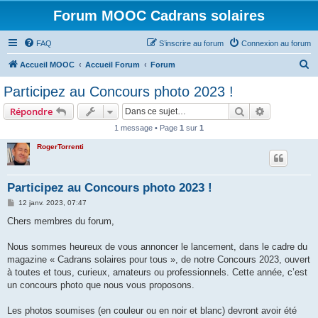
Forum MOOC Cadrans solaires
FAQ
S’inscrire au forum
Connexion au forum
R
Accueil MOOC
Accueil Forum
Forum
e
Participez au Concours photo 2023 !
c
Rechercher
Recherche 
Répondre
h
1 message • Page
1
sur
1
e
RogerTorrenti
r
c
h
Participez au Concours photo 2023 !
e
M
12 janv. 2023, 07:47
e
r
s
Chers membres du forum,
s
a
g
Nous sommes heureux de vous annoncer le lancement, dans le cadre du
e
magazine « Cadrans solaires pour tous », de notre Concours 2023, ouvert
à toutes et tous, curieux, amateurs ou professionnels. Cette année, c’est
un concours photo que nous vous proposons.
Les photos soumises (en couleur ou en noir et blanc) devront avoir été