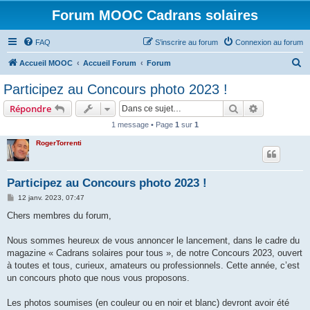
Forum MOOC Cadrans solaires
FAQ
S’inscrire au forum
Connexion au forum
R
Accueil MOOC
Accueil Forum
Forum
e
Participez au Concours photo 2023 !
c
Rechercher
Recherche 
Répondre
h
1 message • Page
1
sur
1
e
RogerTorrenti
r
c
h
Participez au Concours photo 2023 !
e
M
12 janv. 2023, 07:47
e
r
s
Chers membres du forum,
s
a
g
Nous sommes heureux de vous annoncer le lancement, dans le cadre du
e
magazine « Cadrans solaires pour tous », de notre Concours 2023, ouvert
à toutes et tous, curieux, amateurs ou professionnels. Cette année, c’est
un concours photo que nous vous proposons.
Les photos soumises (en couleur ou en noir et blanc) devront avoir été