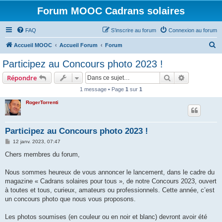
Forum MOOC Cadrans solaires
FAQ
S’inscrire au forum
Connexion au forum
R
Accueil MOOC
Accueil Forum
Forum
e
Participez au Concours photo 2023 !
c
Rechercher
Recherche 
Répondre
h
1 message • Page
1
sur
1
e
RogerTorrenti
r
c
h
Participez au Concours photo 2023 !
e
M
12 janv. 2023, 07:47
e
r
s
Chers membres du forum,
s
a
g
Nous sommes heureux de vous annoncer le lancement, dans le cadre du
e
magazine « Cadrans solaires pour tous », de notre Concours 2023, ouvert
à toutes et tous, curieux, amateurs ou professionnels. Cette année, c’est
un concours photo que nous vous proposons.
Les photos soumises (en couleur ou en noir et blanc) devront avoir été