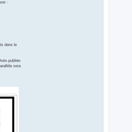
nir :
és dans le
hoto publiée
arallèle sera