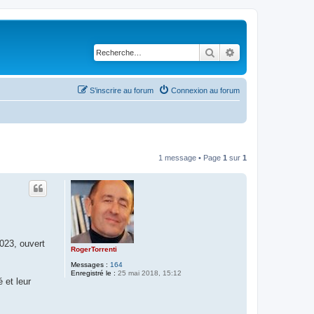
Rechercher
Recherche avancé
S’inscrire au forum
Connexion au forum
1 message • Page
1
sur
1
023, ouvert
RogerTorrenti
Messages :
164
Enregistré le :
25 mai 2018, 15:12
 et leur