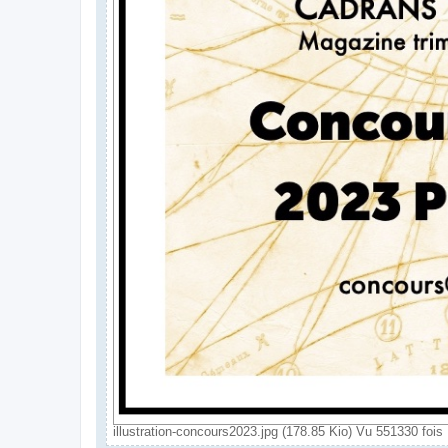
illustration-concours2023.jpg (178.85 Kio) Vu 551330 fois