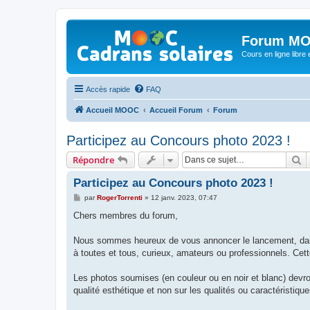
Forum MO
Cours en ligne libre e
Accès rapide
FAQ
Accueil MOOC
Accueil Forum
Forum
Participez au Concours photo 2023 !
R
Répondre
Participez au Concours photo 2023 !
M
par
RogerTorrenti
»
12 janv. 2023, 07:47
e
s
Chers membres du forum,
s
a
g
Nous sommes heureux de vous annoncer le lancement, dans
e
à toutes et tous, curieux, amateurs ou professionnels. Ce
Les photos soumises (en couleur ou en noir et blanc) devront
qualité esthétique et non sur les qualités ou caractéristiqu