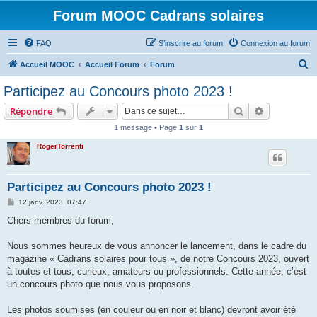
Forum MOOC Cadrans solaires
FAQ
S’inscrire au forum
Connexion au forum
R
Accueil MOOC
Accueil Forum
Forum
e
Participez au Concours photo 2023 !
c
Rechercher
Recherche 
Répondre
h
1 message • Page
1
sur
1
e
RogerTorrenti
r
c
h
Participez au Concours photo 2023 !
e
M
12 janv. 2023, 07:47
e
r
s
Chers membres du forum,
s
a
g
Nous sommes heureux de vous annoncer le lancement, dans le cadre du
e
magazine « Cadrans solaires pour tous », de notre Concours 2023, ouvert
à toutes et tous, curieux, amateurs ou professionnels. Cette année, c’est
un concours photo que nous vous proposons.
Les photos soumises (en couleur ou en noir et blanc) devront avoir été