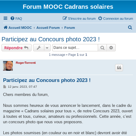
Forum MOOC Cadrans solaires
FAQ
S’inscrire au forum
Connexion au forum
R
Accueil MOOC
Accueil Forum
Forum
e
Participez au Concours photo 2023 !
c
Rechercher
Recherche 
Répondre
h
1 message • Page
1
sur
1
e
RogerTorrenti
r
c
h
Participez au Concours photo 2023 !
e
M
12 janv. 2023, 07:47
e
r
s
Chers membres du forum,
s
a
g
Nous sommes heureux de vous annoncer le lancement, dans le cadre du
e
magazine « Cadrans solaires pour tous », de notre Concours 2023, ouvert
à toutes et tous, curieux, amateurs ou professionnels. Cette année, c’est
un concours photo que nous vous proposons.
Les photos soumises (en couleur ou en noir et blanc) devront avoir été